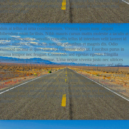
orci. Proin sagittis nisl rhoncus mattis. Imperdiet sed euismod nisi porta
lorem mollis aliquam ut porttitor. Amet aliquam id diam maecenas
ultricies mi eget.
Ultrices dui sapien eget mi proin sed libero enim. Purus semper eget
duis at tellus at urna condimentum. Viverra ipsum nunc aliquet
bibendum enim facilisis. Nibh mauris cursus mattis molestie a iaculis at
erat pellentesque. Convallis convallis tellus id interdum velit laoreet id
donec ultrices. Cum sociis natoque penatibus et magnis dis. Odio
euismod lacinia at quis risus sed vulputate odio ut. Faucibus purus in
massa tempor nec feugiat. Commodo sed egestas egestas fringilla
phasellus faucibus scelerisque. Urna neque viverra justo nec ultrices
dui sapien eget. Arcu vitae elementum curabitur vitae nunc sed velit
dignissim sodales. Cras semper auctor neque vitae. Non curabitur
gravida arcu ac tortor dignissim. Cursus eget nunc scelerisque viverra
mauris in aliquam sem fringilla. Vitae proin sagittis nisl rhoncus.
Mauris pharetra et ultrices neque ornare aenean euismod elementum
nisi. Nibh tellus molestie nunc non. Ultricies lacus sed turpis tincidunt
id aliquet risus feugiat in. Tellus pellentesque eu tincidunt tortor
aliquam.