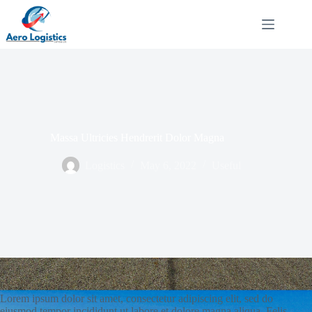
Massa Ultricies Hendrerit Dolor Magna
Logistics
May 6, 2022
Useful
Lorem ipsum dolor sit amet, consectetur adipiscing elit, sed do
eiusmod tempor incididunt ut labore et dolore magna aliqua. Felis