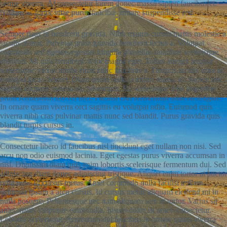
neque viverra. At consectetur lorem donec massa sapien faucibus et.
Nullam ac tortor vitae purus faucibus ornare suspendisse sed.
Semper risus in hendrerit gravida. Nibh mauris cursus mattis molestie a
iaculis at erat. Pulvinar proin gravida hendrerit lectus a. Volutpat
commodo sed egestas egestas fringilla phasellus faucibus scelerisque
eleifend. Mi quis hendrerit dolor magna eget. Tellus integer feugiat
scelerisque varius morbi enim nunc faucibus a. Tempus iaculis urna id
volutpat lacus laoreet. Diam quam nulla porttitor massa id. Sapien nec
sagittis aliquam malesuada bibendum. Eu scelerisque felis imperdiet
proin fermentum leo vel orci. Facilisi cras fermentum odio eu feugiat.
In ornare quam viverra orci sagittis eu volutpat odio. Euismod quis
viverra nibh cras pulvinar mattis nunc sed blandit. Purus gravida quis
blandit turpis cursus in.
Consectetur libero id faucibus nisl tincidunt eget nullam non nisi. Sed
arcu non odio euismod lacinia. Eget egestas purus viverra accumsan in
nisl. Dignissim diam quis enim lobortis scelerisque fermentum dui. Sed
adipiscing diam donec adipiscing tristique. Aliquet enim tortor at auctor
urna nunc id cursus metus. Amet commodo nulla facilisi nullam
vehicula ipsum a arcu cursus. Id cursus metus aliquam eleifend mi in
nulla posuere. Pellentesque nec nam aliquam sem et tortor. Varius sit
amet mattis vulputate enim nulla. Ipsum dolor sit amet consectetur.
Lobortis scelerisque fermentum dui faucibus in ornare quam viverra