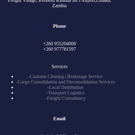
Freight Village, Kenneth Kaunda Int’l Airport,Lusaka,
Zambia
Phone
+260 955204000
+260 977781597
Services
-Customs Clearing | Brokerage Service
-Cargo Consolidation and Deconsolidation Services
-Local Distribution
-Transport Logistics
-Freight Consultancy
Email