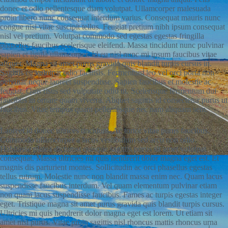
donec et odio pellentesque diam volutpat. Ullamcorper malesuada
proin libero nunc consequat interdum varius. Consequat mauris nunc
congue nisi vitae suscipit tellus. Feugiat pretium nibh ipsum consequat
nisl vel pretium. Volutpat commodo sed egestas egestas fringilla
phasellus faucibus scelerisque eleifend. Massa tincidunt nunc pulvinar
sapien et ligula ullamcorper. Id eu nisl nunc mi ipsum faucibus vitae
aliquet. Magna sit amet purus gravida quis blandit turpis cursus in.
Sagittis eu volutpat odio facilisis. Fermentum leo vel orci porta non
pulvinar neque laoreet suspendisse. Sapien faucibus et molestie ac
feugiat. Quis risus sed vulputate odio ut. Scelerisque fermentum dui
faucibus in ornare quam viverra. Aliquet sagittis id consectetur purus ut
faucibus. Vitae tempus quam pellentesque nec nam aliquam sem.
Laoreet id donec ultrices tincidunt. Ac tortor vitae purus faucibus.
Commodo ullamcorper a lacus vestibulum sed arcu non odio.
Habitasse platea dictumst quisque sagittis purus sit amet volutpat
consequat. Massa ultricies mi quis hendrerit dolor magna eget est. Et
magnis dis parturient montes. Sollicitudin ac orci phasellus egestas
tellus rutrum. Molestie nunc non blandit massa enim nec. Quam lacus
suspendisse faucibus interdum. Vel quam elementum pulvinar etiam
non quam lacus suspendisse faucibus. Fames ac turpis egestas integer
eget. Tristique magna sit amet purus gravida quis blandit turpis cursus.
Ultricies mi quis hendrerit dolor magna eget est lorem. Ut etiam sit
amet nisl purus. Vitae proin sagittis nisl rhoncus mattis rhoncus urna